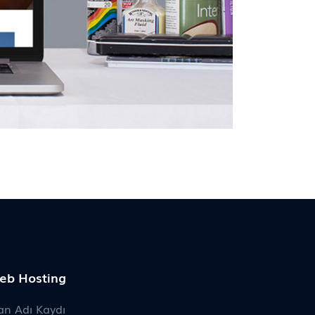
eb Hosting
an Adı Kaydı